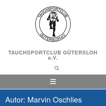
Skip
to
content
TAUCHSPORTCLUB GÜTERSLOH
e.V.
Autor:
Marvin Oschlies