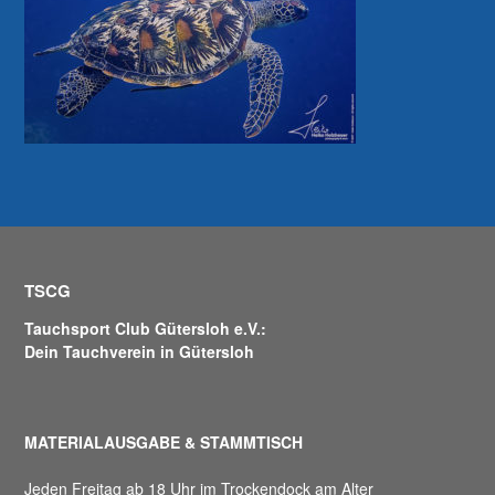
TSCG
Tauchsport Club Gütersloh e.V.:
Dein Tauchverein in Gütersloh
MATERIALAUSGABE & STAMMTISCH
Jeden Freitag ab 18 Uhr im Trockendock am Alter