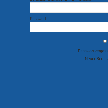
Passwort
Passwort verges
Neuer Benut