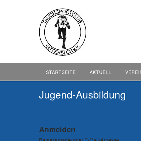
Skip
to
content
STARTSEITE
AKTUELL
VEREI
Jugend-Ausbildung
Anmelden
Benutzername oder E-Mail-Adresse