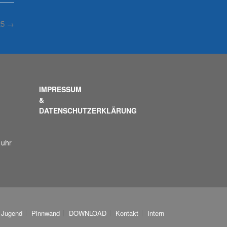
25
→
IMPRESSUM
&
DATENSCHUTZERKLÄRUNG
 uhr
Jugend
Pinnwand
DOWNLOAD
Kontakt
Intern