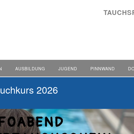
TAUCHS
N
AUSBILDUNG
JUGEND
PINNWAND
D
auchkurs 2026