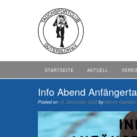
Skip
to
content
STARTSEITE
AKTUELL
VEREI
Info Abend Anfängert
Posted on
15. Dezember 2025
by
Marvin Oschlies