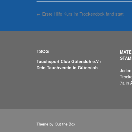
Post
←
Erste Hilfe Kurs im Trockendock fand statt
navigation
TSCG
MATE
STAM
Tauchsport Club Gütersloh e.V.:
Dein Tauchverein in Gütersloh
Jeden 
Trocke
7a in 
Theme by
Out the Box