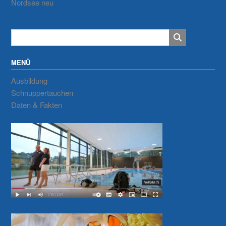
Nordsee neu
MENÜ
Ausbildung
Schnuppertauchen
Daten & Fakten