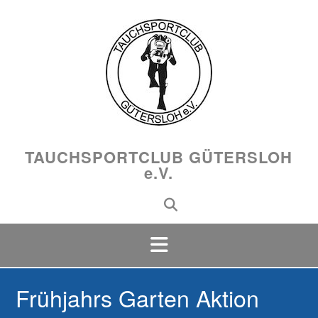
Skip
to
content
TAUCHSPORTCLUB GÜTERSLOH
e.V.
Frühjahrs Garten Aktion