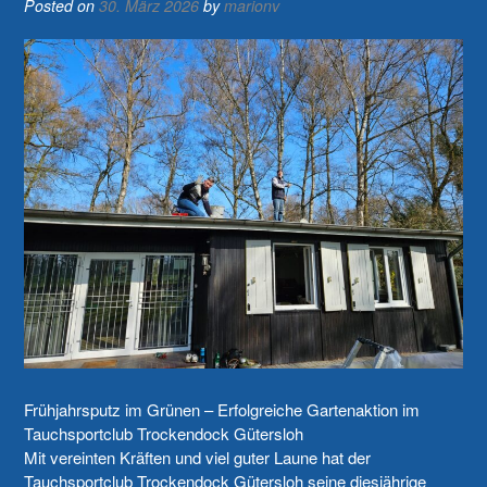
Posted on
30. März 2026
by
marionv
Frühjahrsputz im Grünen – Erfolgreiche Gartenaktion im
Tauchsportclub Trockendock Gütersloh
Mit vereinten Kräften und viel guter Laune hat der
Tauchsportclub Trockendock Gütersloh seine diesjährige