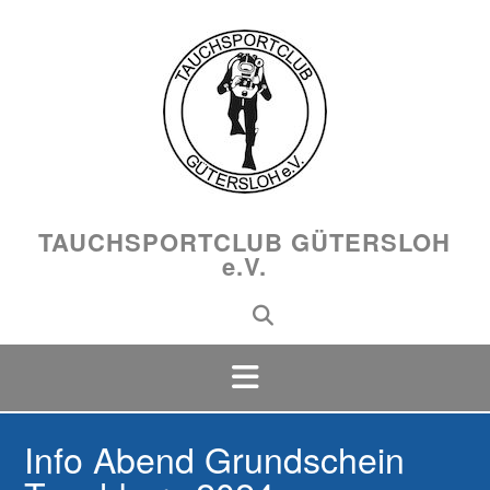
Skip
to
content
TAUCHSPORTCLUB GÜTERSLOH
e.V.
Info Abend Grundschein