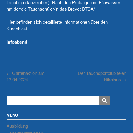
Tauchsportabzeichen). Nach den Prüfungen im Freiwasser
hat der/die Tauchschüler/in das Brevet DTSA*.
Hier
befinden sich detaillierte Informationen über den
Kursablauf.
Infoabend
Post
←
Gartenaktion am
Der Tauchsportclub feiert
navigation
13.04.2024
Nikolaus
→
MENÜ
Ausbildung
Schnuppertauchen