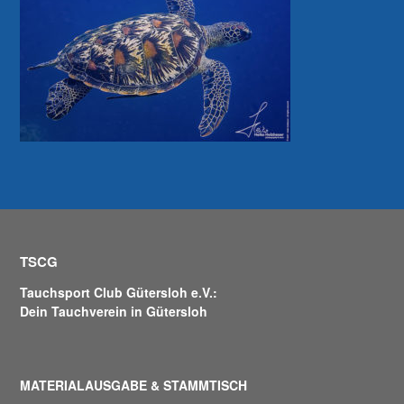
TSCG
Tauchsport Club Gütersloh e.V.:
Dein Tauchverein in Gütersloh
MATERIALAUSGABE & STAMMTISCH