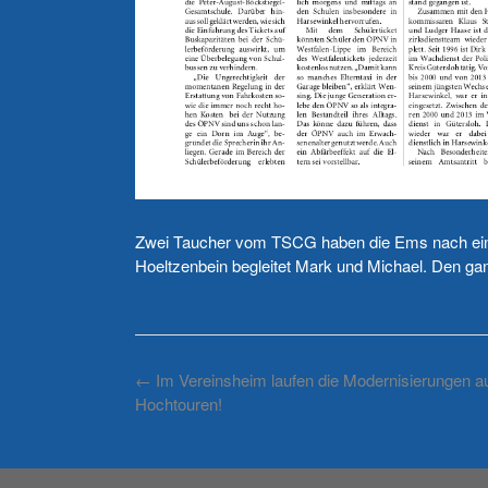
Zwei Taucher vom TSCG haben die Ems nach eine
Hoeltzenbein begleitet Mark und Michael. Den g
Post
←
Im Vereinsheim laufen die Modernisierungen a
navigation
Hochtouren!