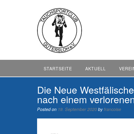
Skip
to
content
STARTSEITE
AKTUELL
VEREI
Die Neue Westfälische
nach einem verlorene
Posted on
19. September 2020
by
francoise