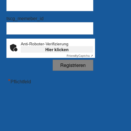
tscg_memeber_id
Anti-Roboter-Verifizierung
Hier klicken
Friendly
Captcha ⇗
*
Pflichtfeld