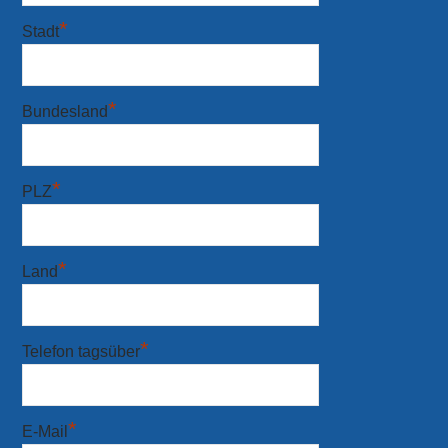
*
Stadt
*
Bundesland
*
PLZ
*
Land
*
Telefon tagsüber
*
E-Mail