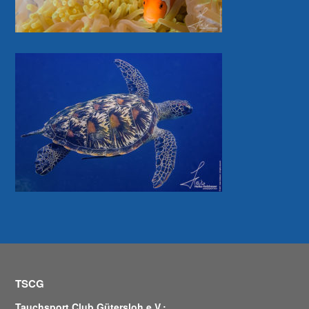
TSCG
Tauchsport Club Gütersloh e.V.: